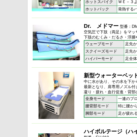
ホットスパイク
ＷＥ－３
ホットパック
発熱する
Dr. メドマー
型番：DM-
空気圧で下肢（両足）をマッ
下肢のむくみ・だるさ・浮腫
ウェーブモード
足先か
スクイーズモード
足先か
ハイパーモード
足全体
新型
ウォーターベッ
中に水があり、その水を下か
最新となり、肩専用ノズル付
凝り・疲れ・血行促進・背部
全身モード
一連のプ
腰背部モード
特に腰か
脚部モード
足が疲れ
ハイボルテージ（ハ