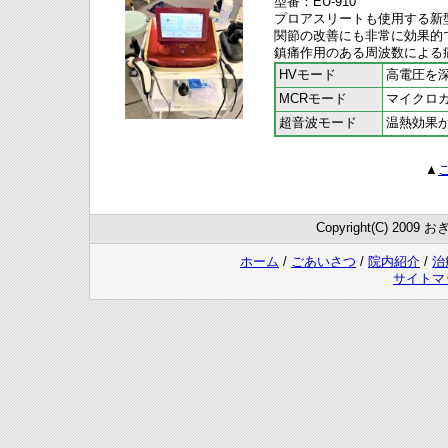
型番：EU-910
プロアスリートも使用する新
関節の改善にも非常に効果的
鎮痛作用のある周波数による
HVモード
高電圧を
MCRモード
マイクロ
超音波モード
温熱効果
▲
Copyright(C) 2009 
ホーム
/
ごあいさつ
/
院内紹介
/
治
サイトマ