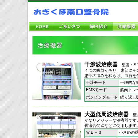
干渉波治療器
型番：SD-
４つの吸盤があり、患部にそ
患部の痛みを和らげ、血行を
干渉モード
一般的な
EMSモード
筋肉トレ
ポンピングモード
繰り返し
大型低周波治療
器
型番：
かなりメジャーな治療器です
骨癒合促進などに使用します
ＷＥ－３
小さめの